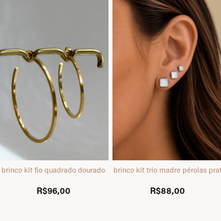
brinco kit fio quadrado dourado
brinco kit trio madre pérolas pra
R$96,00
R$88,00