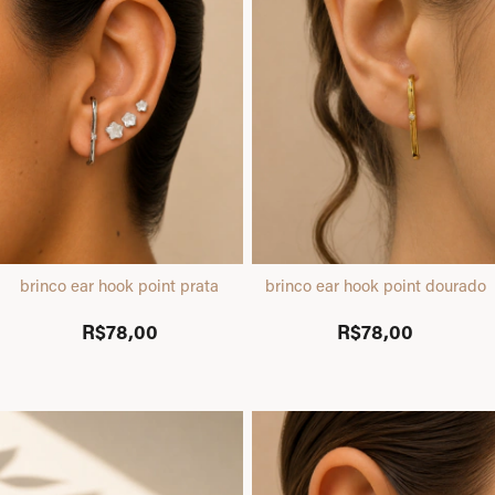
brinco ear hook point prata
brinco ear hook point dourado
R$78,00
R$78,00