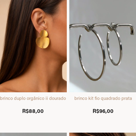
brinco duplo orgânico ii dourado
brinco kit fio quadrado prata
R$88,00
R$96,00