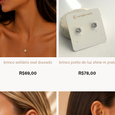
brinco solitário oval dourado
brinco ponto de luz shine m prat
R$69,00
R$78,00