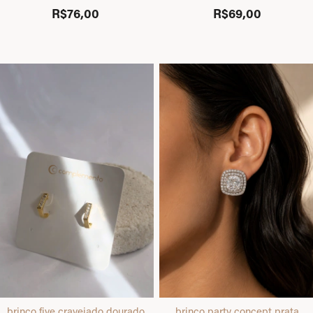
R$76,00
R$69,00
brinco five cravejado dourado
brinco party concept prata