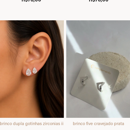
brinco dupla gotinhas zirconias ii dourado
brinco five cravejado prata