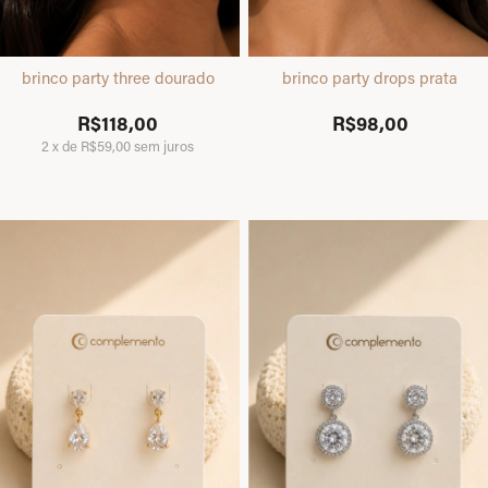
brinco party three dourado
brinco party drops prata
R$118,00
R$98,00
2
x
de
R$59,00
sem juros