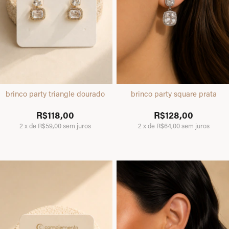
brinco party triangle dourado
brinco party square prata
R$118,00
R$128,00
2
x
de
R$59,00
sem juros
2
x
de
R$64,00
sem juros