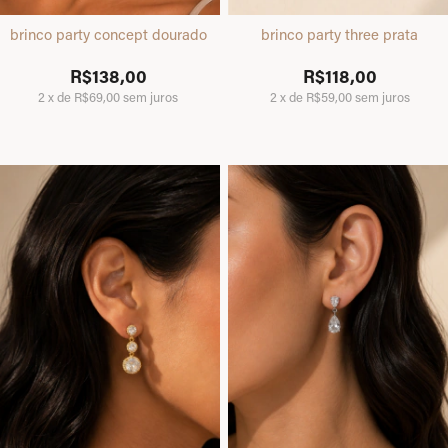
brinco party concept dourado
brinco party three prata
R$138,00
R$118,00
2
x
de
R$69,00
sem juros
2
x
de
R$59,00
sem juros