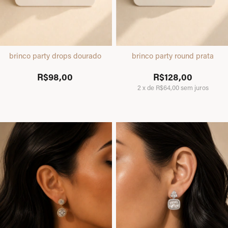
brinco party drops dourado
brinco party round prata
R$98,00
R$128,00
2
x
de
R$64,00
sem juros