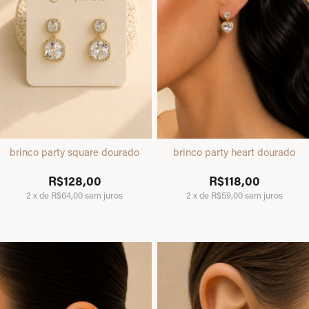
brinco party square dourado
brinco party heart dourado
R$128,00
R$118,00
2
x
de
R$64,00
sem juros
2
x
de
R$59,00
sem juros