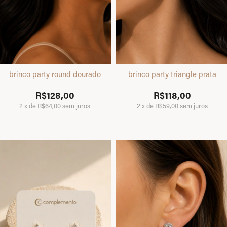
brinco party round dourado
brinco party triangle prata
R$128,00
R$118,00
2
x
de
R$64,00
sem juros
2
x
de
R$59,00
sem juros