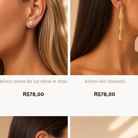
brinco ponto de luz shine m dourado
brinco rain dourado
R$78,00
R$78,00