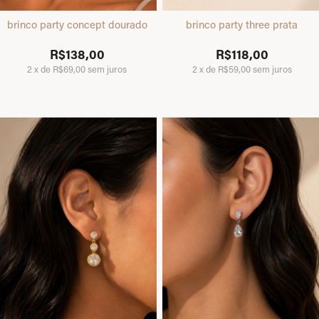
brinco party concept dourado
brinco party three prata
R$138,00
R$118,00
2
x
de
R$69,00
sem juros
2
x
de
R$59,00
sem juros