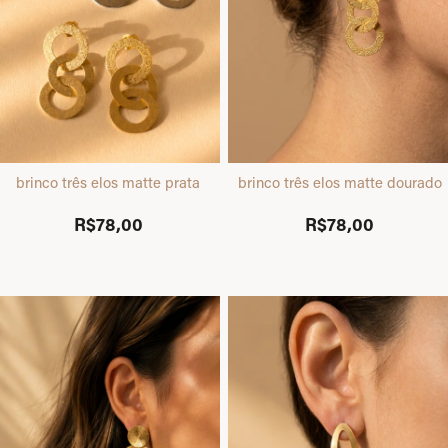
brinco três elos matte prata
brinco três elos matte dourado
R$78,00
R$78,00