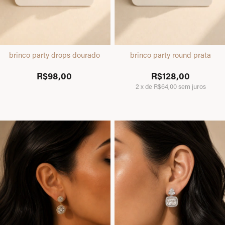
brinco party drops dourado
brinco party round prata
R$98,00
R$128,00
2
x
de
R$64,00
sem juros