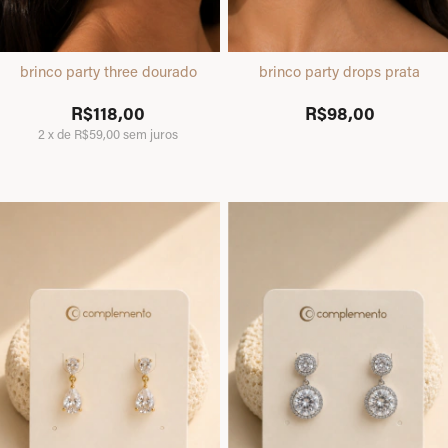
brinco party three dourado
brinco party drops prata
R$118,00
R$98,00
2
x
de
R$59,00
sem juros