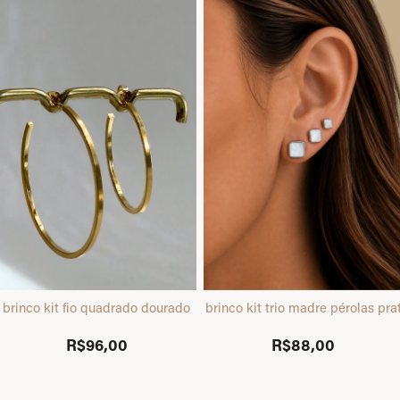
brinco kit fio quadrado dourado
brinco kit trio madre pérolas pra
R$96,00
R$88,00