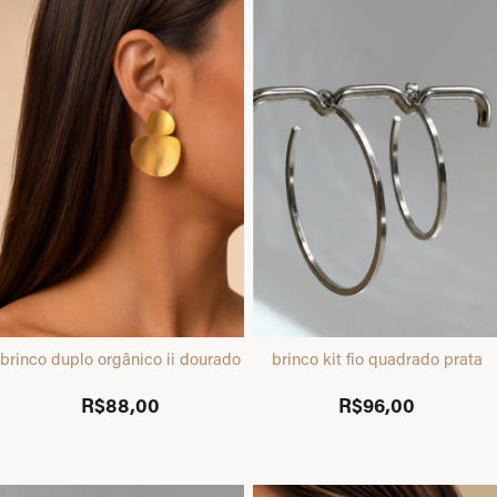
brinco duplo orgânico ii dourado
brinco kit fio quadrado prata
R$88,00
R$96,00