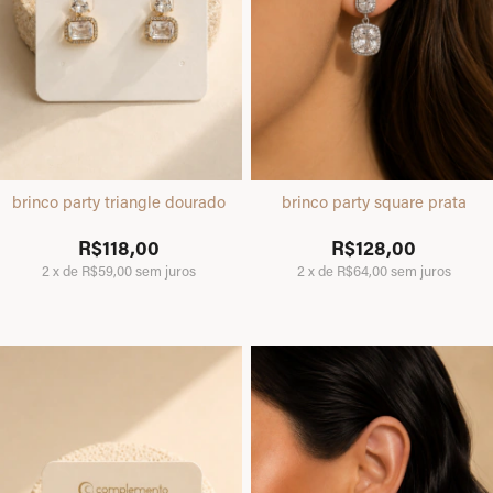
brinco party triangle dourado
brinco party square prata
R$118,00
R$128,00
2
x
de
R$59,00
sem juros
2
x
de
R$64,00
sem juros