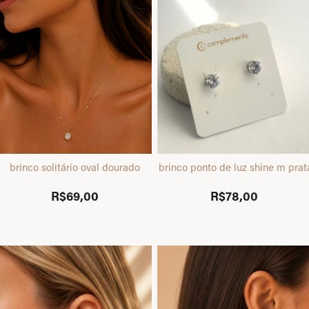
brinco solitário oval dourado
brinco ponto de luz shine m prat
R$69,00
R$78,00