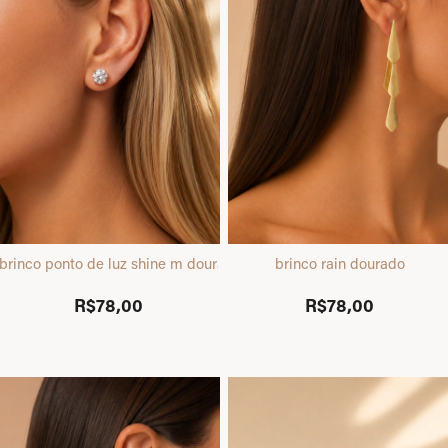
brinco ponto de luz shine m dourado
brinco rain dourado
R$78,00
R$78,00