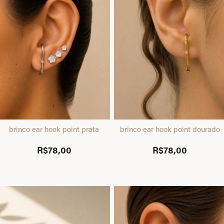
brinco ear hook point prata
brinco ear hook point dourado
R$78,00
R$78,00