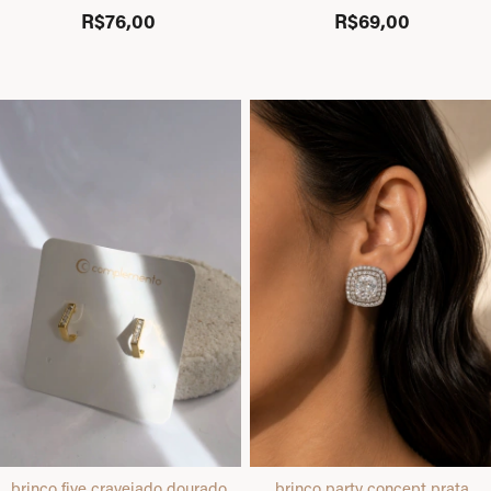
R$76,00
R$69,00
brinco five cravejado dourado
brinco party concept prata