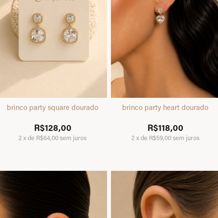
brinco party square dourado
brinco party heart dourado
R$128,00
R$118,00
2
x
de
R$64,00
sem juros
2
x
de
R$59,00
sem juros