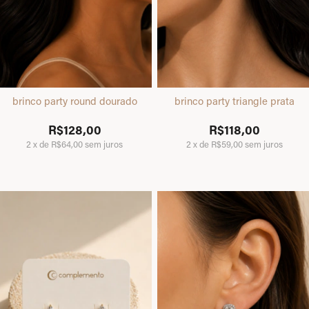
brinco party round dourado
brinco party triangle prata
R$128,00
R$118,00
2
x
de
R$64,00
sem juros
2
x
de
R$59,00
sem juros