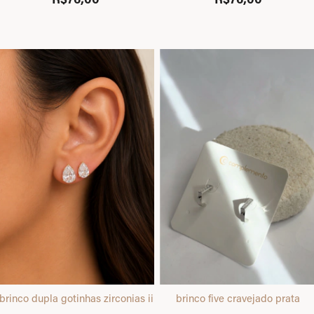
brinco dupla gotinhas zirconias ii dourado
brinco five cravejado prata