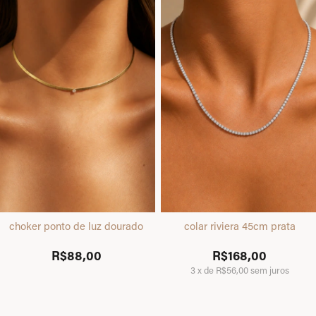
choker ponto de luz dourado
colar riviera 45cm prata
R$88,00
R$168,00
3
x
de
R$56,00
sem juros