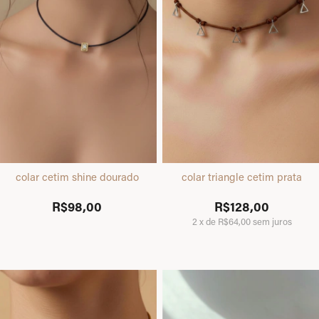
colar cetim shine dourado
colar triangle cetim prata
R$98,00
R$128,00
2
x
de
R$64,00
sem juros