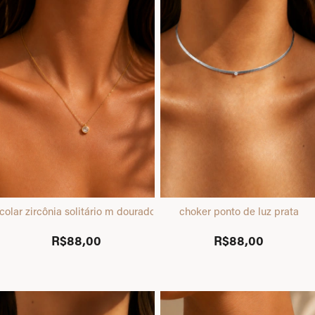
colar zircônia solitário m dourado
choker ponto de luz prata
R$88,00
R$88,00