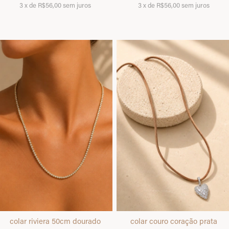
3
x
de
R$56,00
sem juros
3
x
de
R$56,00
sem juros
colar riviera 50cm dourado
colar couro coração prata