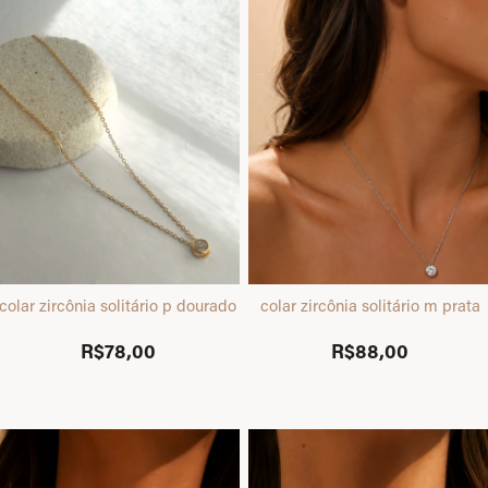
colar zircônia solitário p dourado
colar zircônia solitário m prata
R$78,00
R$88,00