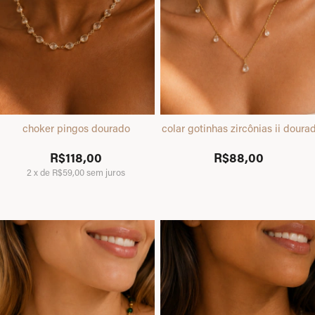
choker pingos dourado
colar gotinhas zircônias ii doura
R$118,00
R$88,00
2
x
de
R$59,00
sem juros