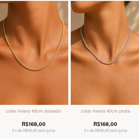
colar riviera 45cm dourado
colar riviera 40cm prata
R$168,00
R$168,00
3
x
de
R$56,00
sem juros
3
x
de
R$56,00
sem juros