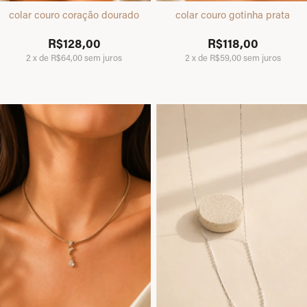
colar couro coração dourado
colar couro gotinha prata
R$128,00
R$118,00
2
x
de
R$64,00
sem juros
2
x
de
R$59,00
sem juros