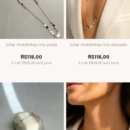
colar moedinhas mix prata
colar moedinhas mix dourado
R$118,00
R$118,00
2
x
de
R$59,00
sem juros
2
x
de
R$59,00
sem juros