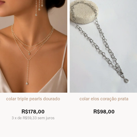
colar triple pearls dourado
colar elos coração prata
R$178,00
R$98,00
3
x
de
R$59,33
sem juros