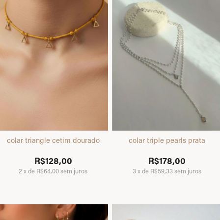
colar triangle cetim dourado
colar triple pearls prata
R$128,00
R$178,00
2
x
de
R$64,00
sem juros
3
x
de
R$59,33
sem juros