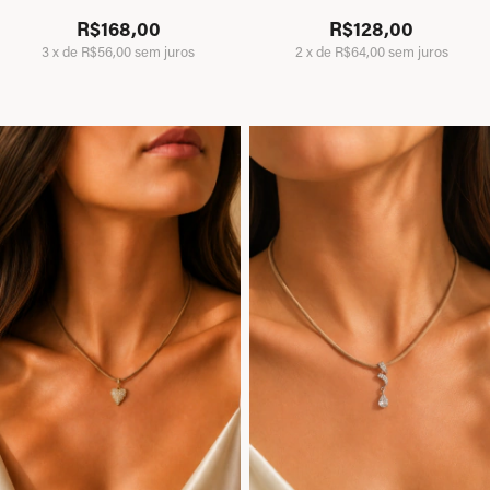
R$168,00
R$128,00
3
x
de
R$56,00
sem juros
2
x
de
R$64,00
sem juros