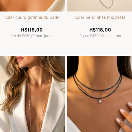
colar couro gotinha dourado
colar perolinhas mix prata
R$118,00
R$118,00
2
x
de
R$59,00
sem juros
2
x
de
R$59,00
sem juros