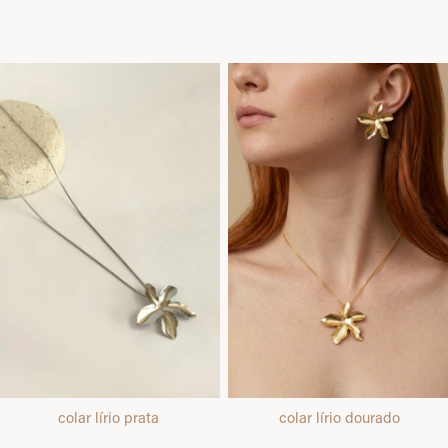
colar lírio prata
colar lírio dourado