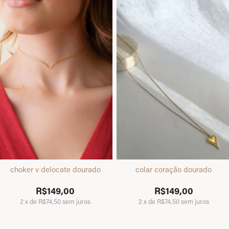
choker v delocate dourado
colar coração dourado
R$149,00
R$149,00
2
x
de
R$74,50
sem juros
2
x
de
R$74,50
sem juros