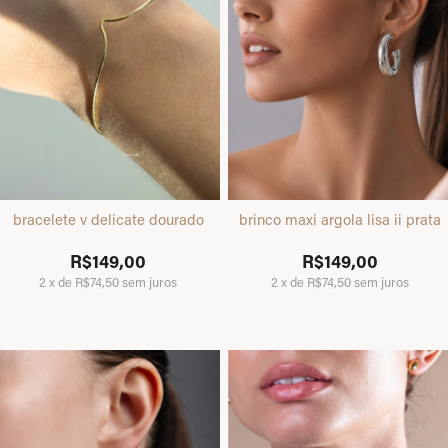
bracelete v delicate dourado
brinco maxi argola lisa ii prata
R$149,00
R$149,00
2
x
de
R$74,50
sem juros
2
x
de
R$74,50
sem juros
Compre 4 Pague 1
Compre 4 Pague 1