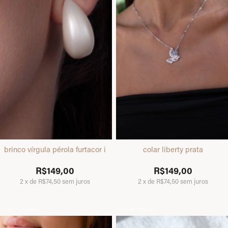
brinco vírgula pérola furtacor i
colar liberty prata
R$149,00
R$149,00
2
x
de
R$74,50
sem juros
2
x
de
R$74,50
sem juros
Compre 4 Pague 1
Compre 4 Pague 1