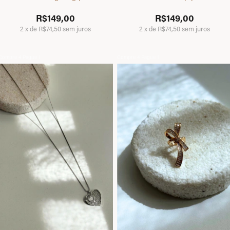
R$149,00
R$149,00
2
x
de
R$74,50
sem juros
2
x
de
R$74,50
sem juros
Compre 4 Pague 1
Compre 4 Pague 1