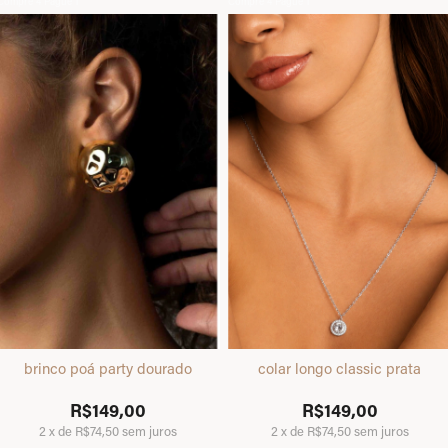
Compre 4 Pague 1
Compre 4 Pague 1
brinco poá party dourado
colar longo classic prata
R$149,00
R$149,00
2
x
de
R$74,50
sem juros
2
x
de
R$74,50
sem juros