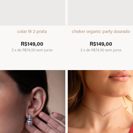
colar fé 2 prata
choker organic party dourado
R$149,00
R$149,00
2
x
de
R$74,50
sem juros
2
x
de
R$74,50
sem juros