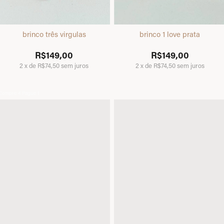
brinco três virgulas
brinco 1 love prata
R$149,00
R$149,00
2
x
de
R$74,50
sem juros
2
x
de
R$74,50
sem juros
Compre 4 Pague 1