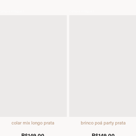
Compre 4 Pague 1
Compre 4 Pague 1
colar mix longo prata
brinco poá party prata
R$149,00
R$149,00