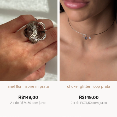
anel flor inspire m prata
choker glitter hoop prata
R$149,00
R$149,00
2
x
de
R$74,50
sem juros
2
x
de
R$74,50
sem juros