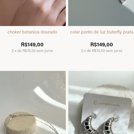
choker botanica dourado
colar ponto de luz buterfly prata
R$149,00
R$149,00
2
x
de
R$74,50
sem juros
2
x
de
R$74,50
sem juros
Compre 4 Pague 1
Compre 4 Pague 1