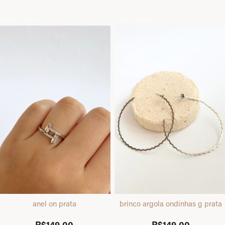
Compre 4 Pague 1
Compre 4 Pague 1
anel on prata
brinco argola ondinhas g prata
R$149,00
R$149,00