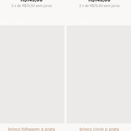
2
x
de
R$74,50
sem juros
2
x
de
R$74,50
sem juros
Compre 4 Pague 1
Compre 4 Pague 1
brinco folhagem g prata
brinco circle p prata