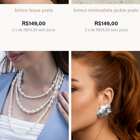
brinco leque prata
brinco minimalista jackie prata
R$149,00
R$149,00
2
x
de
R$74,50
sem juros
2
x
de
R$74,50
sem juros
Compre 4 Pague 1
Compre 4 Pague 1