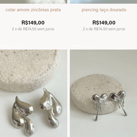
colar amore zircônias prata
piercing laço dourado
R$149,00
R$149,00
2
x
de
R$74,50
sem juros
2
x
de
R$74,50
sem juros
Compre 4 Pague 1
Compre 4 Pague 1