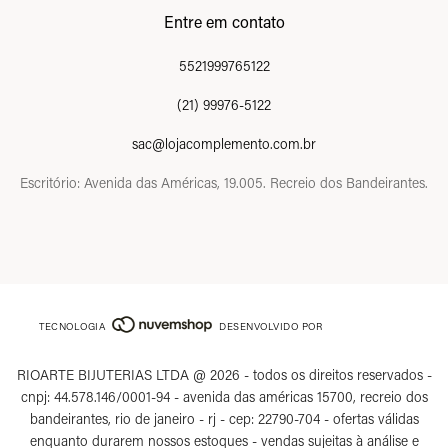
Entre em contato
5521999765122
(21) 99976-5122
sac@lojacomplemento.com.br
Escritório: Avenida das Américas, 19.005. Recreio dos Bandeirantes.
TECNOLOGIA
DESENVOLVIDO POR
RIOARTE BIJUTERIAS LTDA @ 2026 - todos os direitos reservados -
cnpj: 44.578.146/0001-94 - avenida das américas 15700, recreio dos
bandeirantes, rio de janeiro - rj - cep: 22790-704 - ofertas válidas
enquanto durarem nossos estoques - vendas sujeitas à análise e