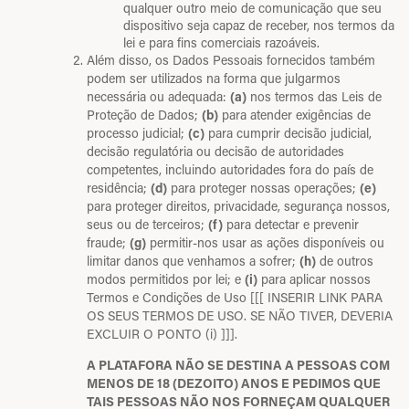
qualquer outro meio de comunicação que seu
dispositivo seja capaz de receber, nos termos da
lei e para fins comerciais razoáveis.
Além disso, os Dados Pessoais fornecidos também
podem ser utilizados na forma que julgarmos
necessária ou adequada:
(a)
nos termos das Leis de
Proteção de Dados;
(b)
para atender exigências de
processo judicial;
(c)
para cumprir decisão judicial,
decisão regulatória ou decisão de autoridades
competentes, incluindo autoridades fora do país de
residência;
(d)
para proteger nossas operações;
(e)
para proteger direitos, privacidade, segurança nossos,
seus ou de terceiros;
(f)
para detectar e prevenir
fraude;
(g)
permitir-nos usar as ações disponíveis ou
limitar danos que venhamos a sofrer;
(h)
de outros
modos permitidos por lei; e
(i)
para aplicar nossos
Termos e Condições de Uso [[[ INSERIR LINK PARA
OS SEUS TERMOS DE USO. SE NÃO TIVER, DEVERIA
EXCLUIR O PONTO (i) ]]].
A PLATAFORA NÃO SE DESTINA A PESSOAS COM
MENOS DE 18 (DEZOITO) ANOS E PEDIMOS QUE
TAIS PESSOAS NÃO NOS FORNEÇAM QUALQUER