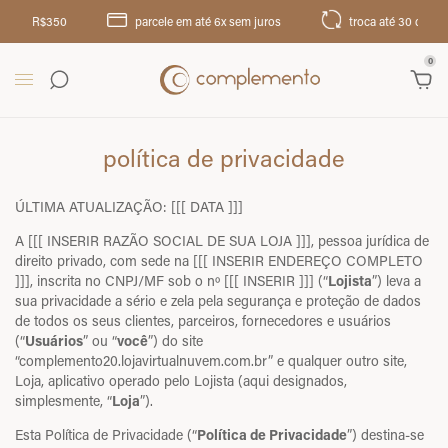
50
parcele em até 6x sem juros
troca até 30 dias
12 
0
política de privacidade
ÚLTIMA ATUALIZAÇÃO: [[[ DATA ]]]
A [[[ INSERIR RAZÃO SOCIAL DE SUA LOJA ]]], pessoa jurídica de
direito privado, com sede na [[[ INSERIR ENDEREÇO COMPLETO
]]], inscrita no CNPJ/MF sob o nº [[[ INSERIR ]]] (“
Lojista
”) leva a
sua privacidade a sério e zela pela segurança e proteção de dados
de todos os seus clientes, parceiros, fornecedores e usuários
(“
Usuários
” ou “
você
”) do site
“complemento20.lojavirtualnuvem.com.br” e qualquer outro site,
Loja, aplicativo operado pelo Lojista (aqui designados,
simplesmente, “
Loja
”).
Esta Política de Privacidade (“
Política de Privacidade
”) destina-se