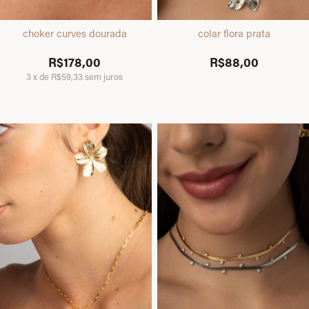
choker curves dourada
colar flora prata
R$178,00
R$88,00
3
x
de
R$59,33
sem juros