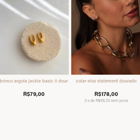
brinco argola jackie basic ii dourado
colar elos statement dourado
R$79,00
R$178,00
3
x
de
R$59,33
sem juros