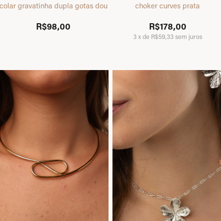
colar gravatinha dupla gotas dourado
choker curves prata
R$98,00
R$178,00
3
x
de
R$59,33
sem juros