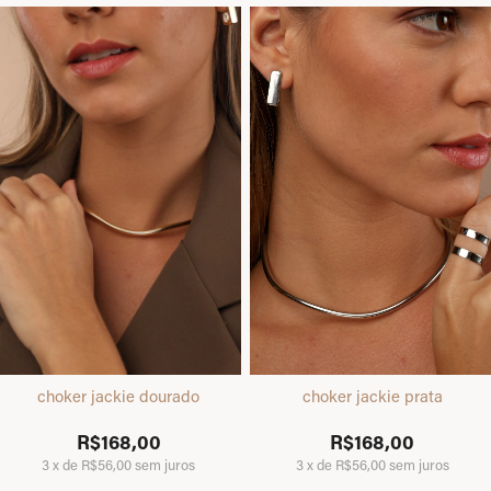
choker jackie dourado
choker jackie prata
R$168,00
R$168,00
3
x
de
R$56,00
sem juros
3
x
de
R$56,00
sem juros