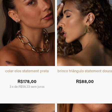
colar elos statement prata
brinco triângulo statement dour
R$178,00
R$88,00
3
x
de
R$59,33
sem juros