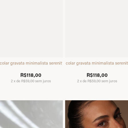
colar gravata minimalista serenity prata
colar gravata minimalista sereni
R$118,00
R$118,00
2
x
de
R$59,00
sem juros
2
x
de
R$59,00
sem juros