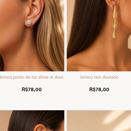
brinco ponto de luz shine m dourado
brinco rain dourado
R$78,00
R$78,00