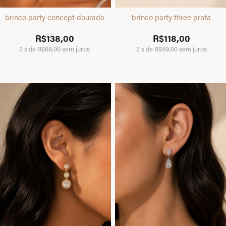
brinco party concept dourado
brinco party three prata
R$138,00
R$118,00
2
x
de
R$69,00
sem juros
2
x
de
R$59,00
sem juros