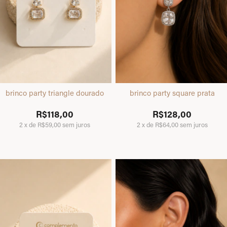
brinco party triangle dourado
brinco party square prata
R$118,00
R$128,00
2
x
de
R$59,00
sem juros
2
x
de
R$64,00
sem juros