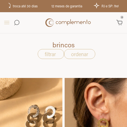
RJ e SP: frete grátis acima de R$ 199
Demais estados: frete gráti
0
brincos
filtrar
ordenar