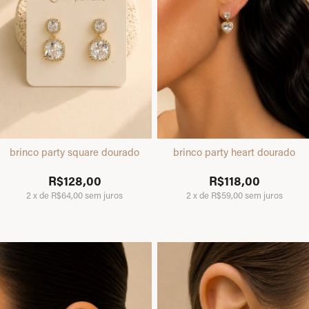
brinco party square dourado
brinco party heart dourado
R$128,00
R$118,00
2
x
de
R$64,00
sem juros
2
x
de
R$59,00
sem juros