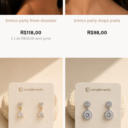
brinco party three dourado
brinco party drops prata
R$118,00
R$98,00
2
x
de
R$59,00
sem juros