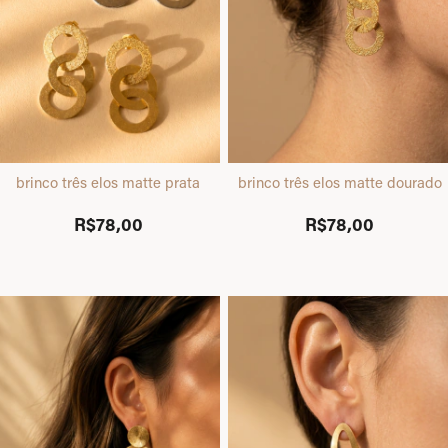
brinco três elos matte prata
brinco três elos matte dourado
R$78,00
R$78,00