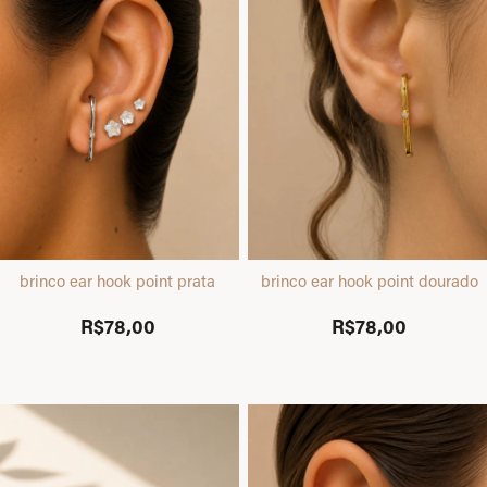
brinco ear hook point prata
brinco ear hook point dourado
R$78,00
R$78,00