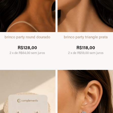
brinco party round dourado
brinco party triangle prata
R$128,00
R$118,00
2
x
de
R$64,00
sem juros
2
x
de
R$59,00
sem juros