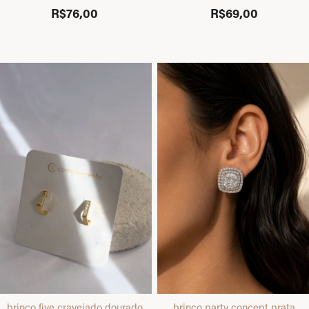
R$76,00
R$69,00
brinco five cravejado dourado
brinco party concept prata