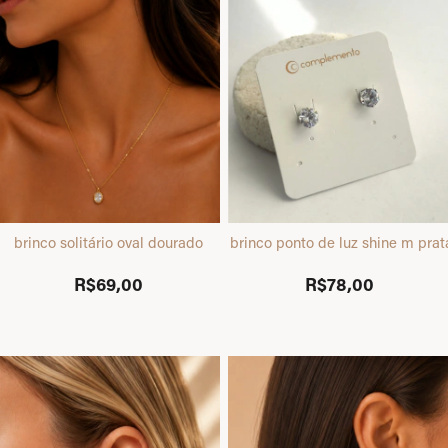
brinco solitário oval dourado
brinco ponto de luz shine m prat
R$69,00
R$78,00