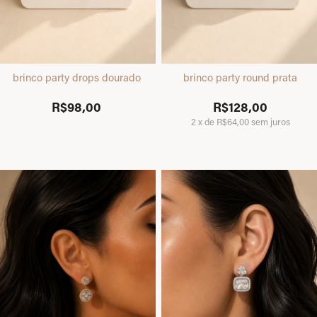
brinco party drops dourado
brinco party round prata
R$98,00
R$128,00
2
x
de
R$64,00
sem juros