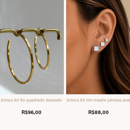
brinco kit fio quadrado dourado
brinco kit trio madre pérolas pra
R$96,00
R$88,00