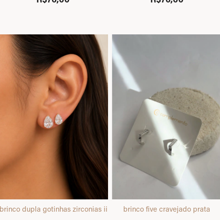
brinco dupla gotinhas zirconias ii dourado
brinco five cravejado prata