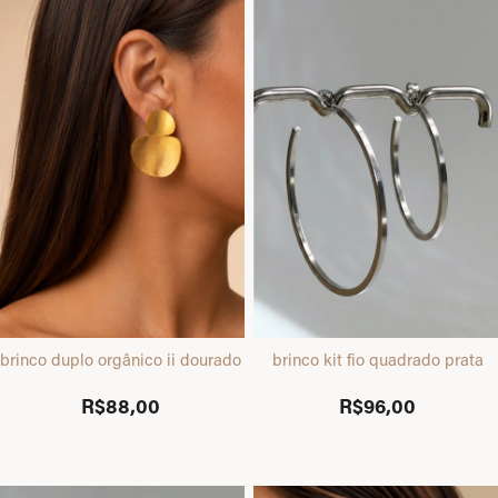
brinco duplo orgânico ii dourado
brinco kit fio quadrado prata
R$88,00
R$96,00