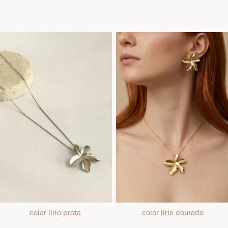
colar lírio prata
colar lírio dourado