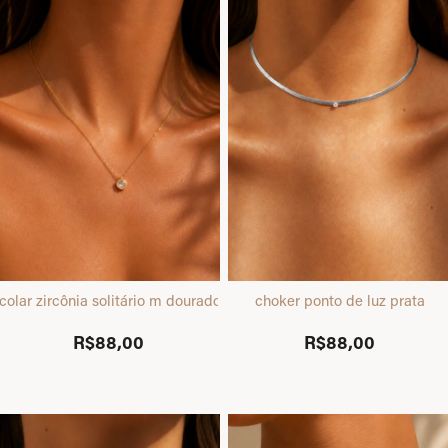
colar zircônia solitário m dourado
choker ponto de luz prata
R$88,00
R$88,00