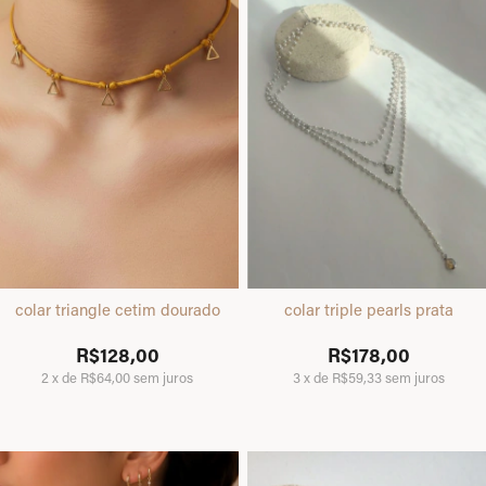
colar triangle cetim dourado
colar triple pearls prata
R$128,00
R$178,00
2
x
de
R$64,00
sem juros
3
x
de
R$59,33
sem juros