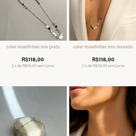
colar moedinhas mix prata
colar moedinhas mix dourado
R$118,00
R$118,00
2
x
de
R$59,00
sem juros
2
x
de
R$59,00
sem juros