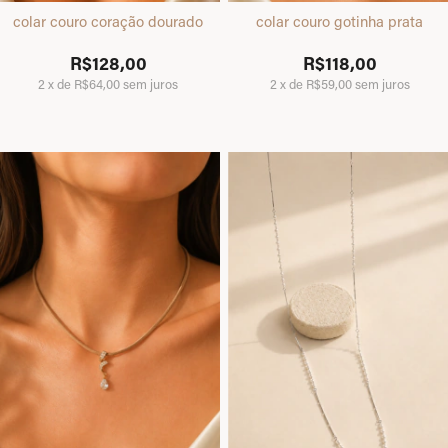
colar couro coração dourado
colar couro gotinha prata
R$128,00
R$118,00
2
x
de
R$64,00
sem juros
2
x
de
R$59,00
sem juros