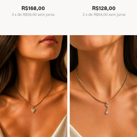
R$168,00
R$128,00
3
x
de
R$56,00
sem juros
2
x
de
R$64,00
sem juros