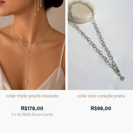
colar triple pearls dourado
colar elos coração prata
R$178,00
R$98,00
3
x
de
R$59,33
sem juros