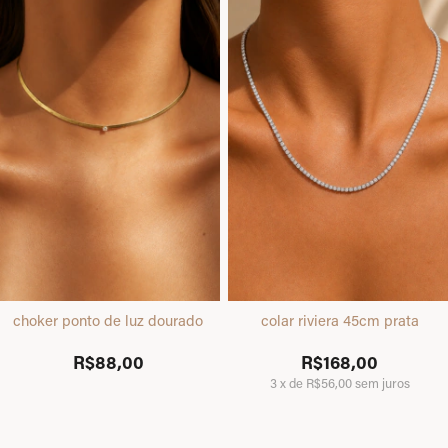
choker ponto de luz dourado
colar riviera 45cm prata
R$88,00
R$168,00
3
x
de
R$56,00
sem juros