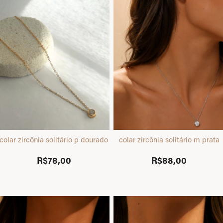
colar zircônia solitário p dourado
colar zircônia solitário m prata
R$78,00
R$88,00