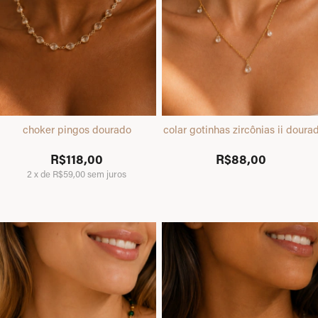
choker pingos dourado
colar gotinhas zircônias ii doura
R$118,00
R$88,00
2
x
de
R$59,00
sem juros