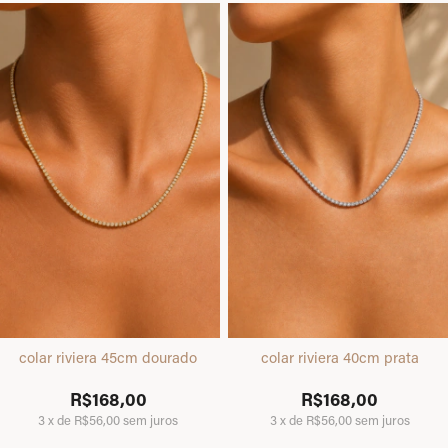
colar riviera 45cm dourado
colar riviera 40cm prata
R$168,00
R$168,00
3
x
de
R$56,00
sem juros
3
x
de
R$56,00
sem juros