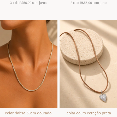
3
x
de
R$56,00
sem juros
3
x
de
R$56,00
sem juros
colar riviera 50cm dourado
colar couro coração prata