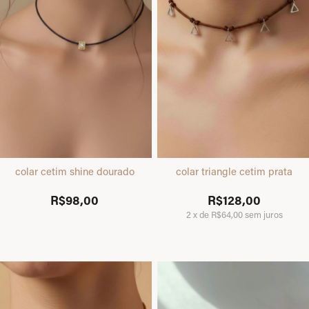
colar cetim shine dourado
colar triangle cetim prata
R$98,00
R$128,00
2
x
de
R$64,00
sem juros