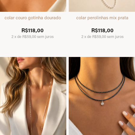
colar couro gotinha dourado
colar perolinhas mix prata
R$118,00
R$118,00
2
x
de
R$59,00
sem juros
2
x
de
R$59,00
sem juros