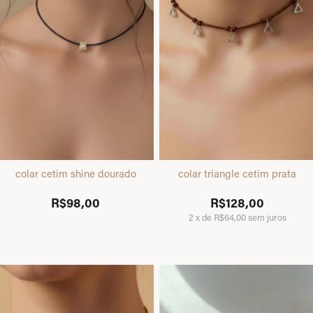
colar cetim shine dourado
colar triangle cetim prata
R$98,00
R$128,00
2
x
de
R$64,00
sem juros