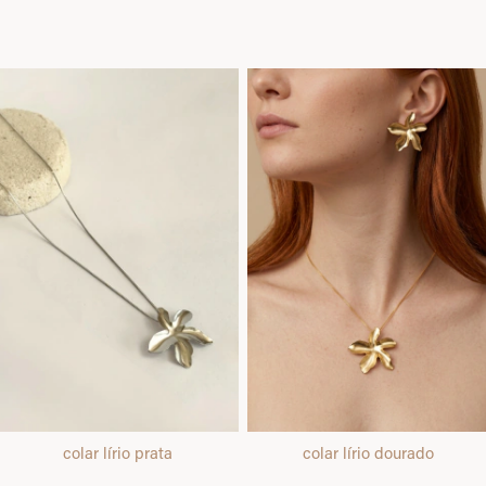
colar lírio prata
colar lírio dourado