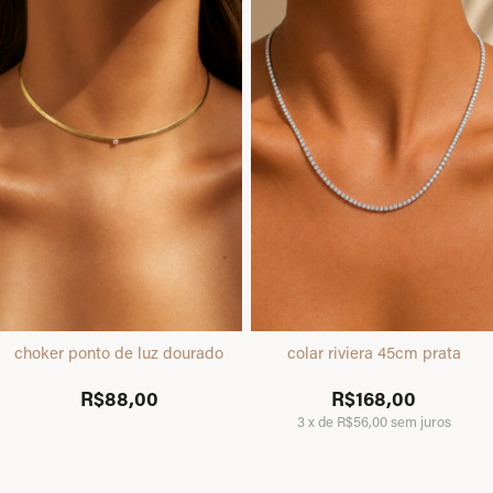
choker ponto de luz dourado
colar riviera 45cm prata
R$88,00
R$168,00
3
x
de
R$56,00
sem juros