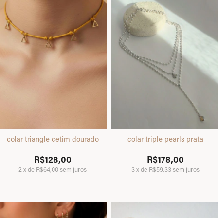
colar triangle cetim dourado
colar triple pearls prata
R$128,00
R$178,00
2
x
de
R$64,00
sem juros
3
x
de
R$59,33
sem juros