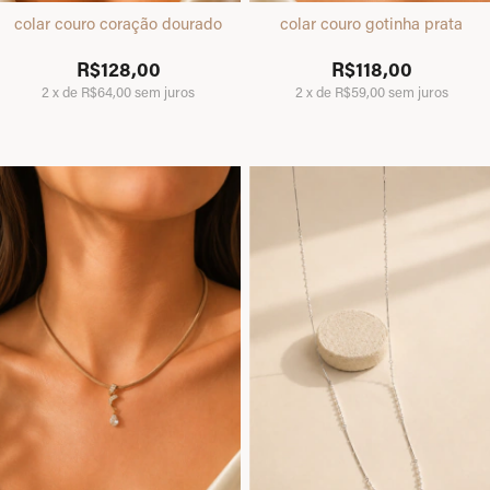
colar couro coração dourado
colar couro gotinha prata
R$128,00
R$118,00
2
x
de
R$64,00
sem juros
2
x
de
R$59,00
sem juros