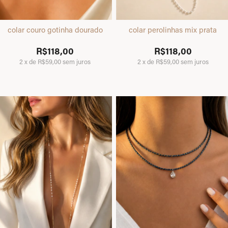
colar couro gotinha dourado
colar perolinhas mix prata
R$118,00
R$118,00
2
x
de
R$59,00
sem juros
2
x
de
R$59,00
sem juros