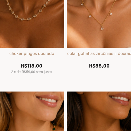
choker pingos dourado
colar gotinhas zircônias ii doura
R$118,00
R$88,00
2
x
de
R$59,00
sem juros