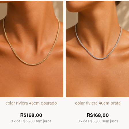
colar riviera 45cm dourado
colar riviera 40cm prata
R$168,00
R$168,00
3
x
de
R$56,00
sem juros
3
x
de
R$56,00
sem juros