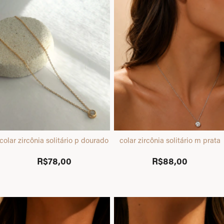
colar zircônia solitário p dourado
colar zircônia solitário m prata
R$78,00
R$88,00