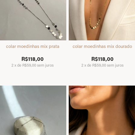
colar moedinhas mix prata
colar moedinhas mix dourado
R$118,00
R$118,00
2
x
de
R$59,00
sem juros
2
x
de
R$59,00
sem juros