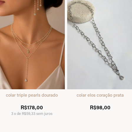
colar triple pearls dourado
colar elos coração prata
R$178,00
R$98,00
3
x
de
R$59,33
sem juros