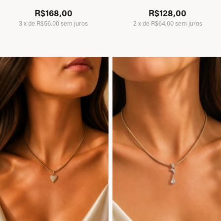
R$168,00
R$128,00
3
x
de
R$56,00
sem juros
2
x
de
R$64,00
sem juros