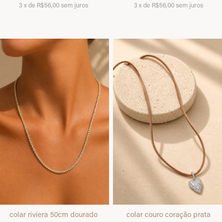
3
x
de
R$56,00
sem juros
3
x
de
R$56,00
sem juros
colar riviera 50cm dourado
colar couro coração prata