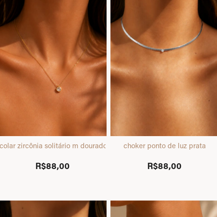
colar zircônia solitário m dourado
choker ponto de luz prata
R$88,00
R$88,00