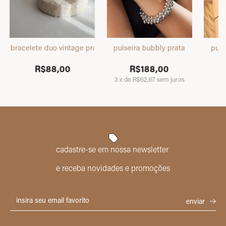
bracelete duo vintage prata
pulseira bubbly prata
puls
R$88,00
R$188,00
3
x
de
R$62,67
sem juros
cadastre-se em nossa newsletter
e receba novidades e promoções