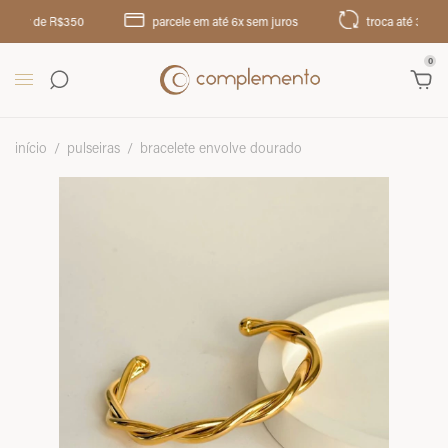
ir de R$350
parcele em até 6x sem juros
troca até 30 dias
0
início
/
pulseiras
/
bracelete envolve dourado