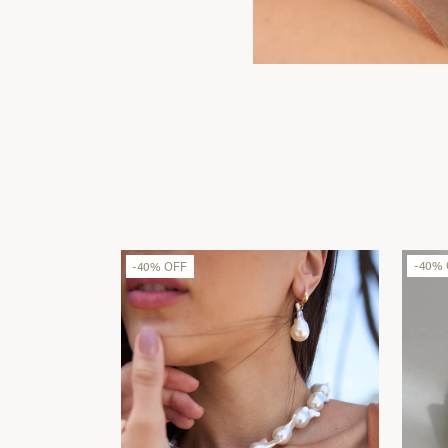
-
40
%
OFF
-
40
%