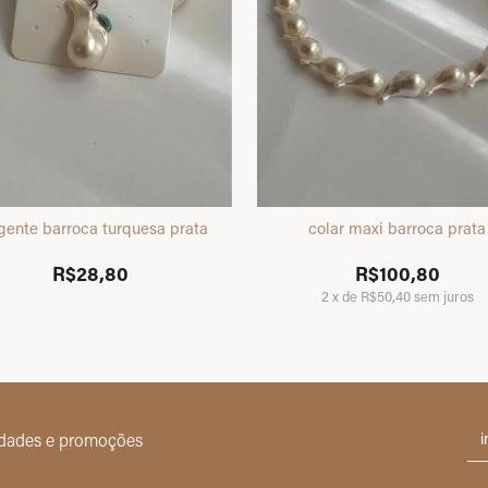
gente barroca turquesa prata
colar maxi barroca prata
R$28,80
R$100,80
2
x
de
R$50,40
sem juros
idades e promoções