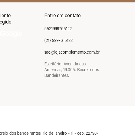
iente
Entre em contato
tegido
5521999765122
(21) 99976-5122
sac@lojacomplemento.com.br
Escritório: Avenida das
Américas, 19.005. Recreio dos
Bandeirantes.
o dos bandeirantes, rio de janeiro - rj - cep: 22790-