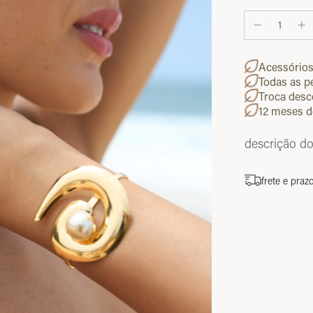
Acessório
Todas as p
Troca desc
12 meses d
descrição d
frete e praz