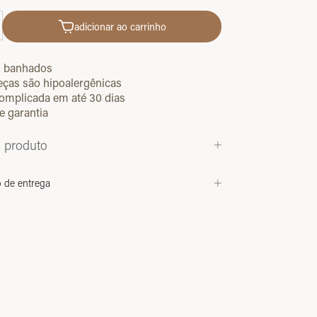
adicionar ao carrinho
s banhados
eças são hipoalergênicas
omplicada em até 30 dias
e garantia
o produto
o de entrega