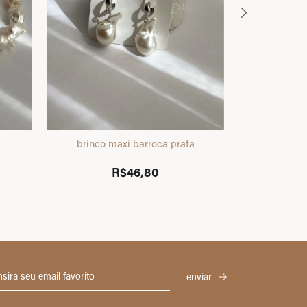
brinco maxi barroca prata
colar corda co
R$46,80