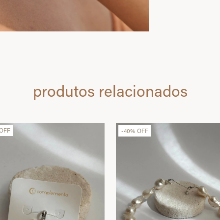
produtos relacionados
OFF
-
40
%
OFF