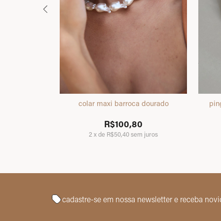
oca dourado
colar maxi barroca dourado
pin
0
R$100,80
2
x
de
R$50,40
sem juros
cadastre-se em nossa newsletter
e receba nov