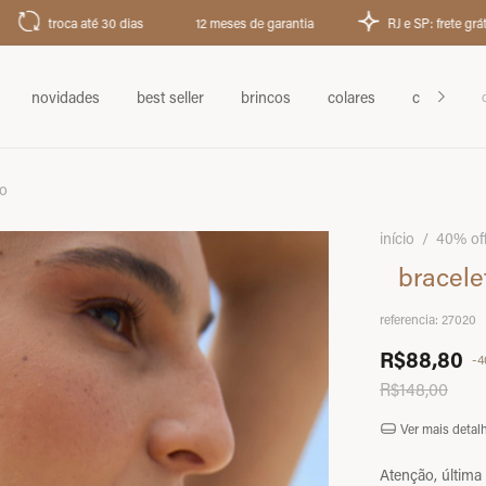
 até 30 dias
12 meses de garantia
RJ e SP: frete grátis acima de 
novidades
best seller
brincos
colares
chokers
do
início
/
40% of
bracele
referencia:
27020
R$88,80
-
4
R$148,00
Ver mais detal
Atenção, última