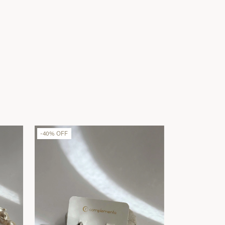
-
40
%
OFF
-
40
%
OFF