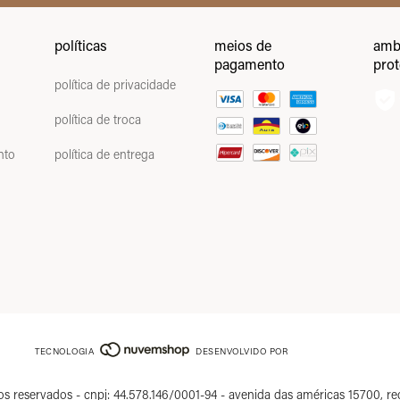
políticas
meios de
amb
pagamento
pro
política de privacidade
política de troca
nto
política de entrega
TECNOLOGIA
DESENVOLVIDO POR
eservados - cnpj: 44.578.146/0001-94 - avenida das américas 15700, recrei