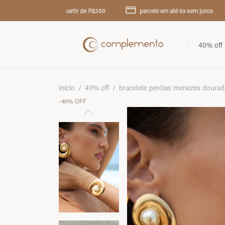
te grátis a partir de R$350
parcele em até 6x sem juros
troca
40% off
início
/
40% off
/
bracelete perólas menezes doura
-
40
%
OFF