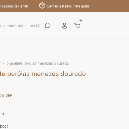
R$ 199
Demais estados: frete grátis a partir de R$350
parcele 
0
pulseiras
anéis
pingentes
acessórios
bazar
c
f
/
bracelete perólas menezes dourado
te perólas menezes dourado
0
%
OFF
hes
 peça!