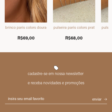
o
brinco paris colors dourado
pulseira paris colors prata
pulsei
R$69,00
R$68,00
cadastre-se em nossa newsletter
e receba novidades e promoções