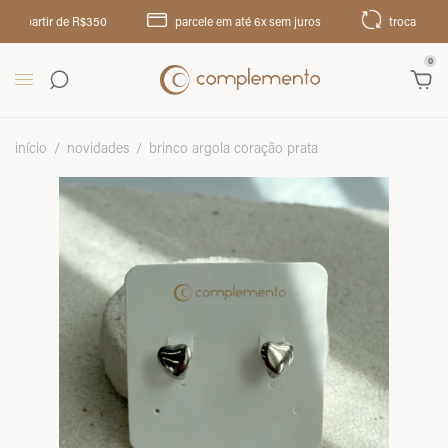
partir de R$350
parcele em até 6x sem juros
troca até 30 dias
0
início
/
novidades
/
brinco argola coração prata