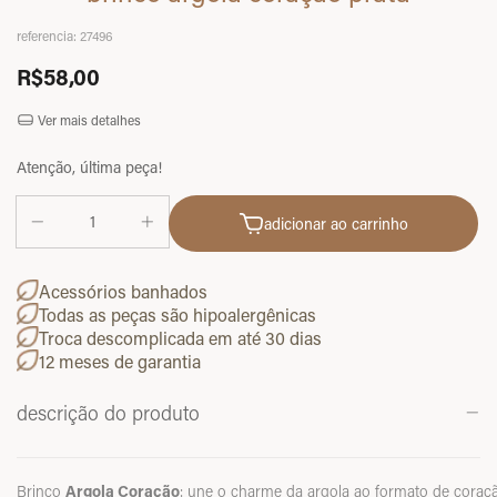
referencia:
27496
R$58,00
Ver mais detalhes
Atenção, última peça!
adicionar ao carrinho
Acessórios banhados
Todas as peças são hipoalergênicas
Troca descomplicada em até 30 dias
12 meses de garantia
descrição do produto
Brinco
Argola
Coração
:
une
o
charme
da
argola
ao
formato
de
coraç