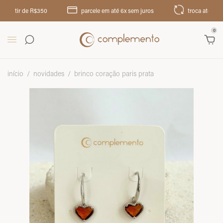
rtir de R$350
parcele em até 6x sem juros
troca até 30 dias
0
início
/
novidades
/
brinco coração paris prata