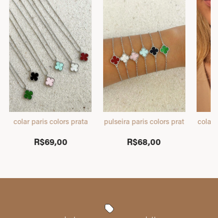
colar paris colors prata
pulseira paris colors prata
colar 
R$69,00
R$68,00