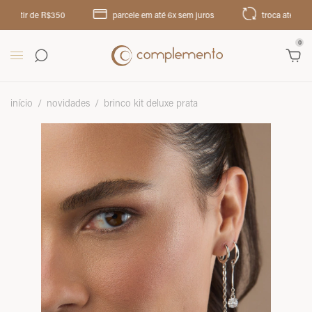
rtir de R$350
parcele em até 6x sem juros
troca até 30 dias
0
início
/
novidades
/
brinco kit deluxe prata