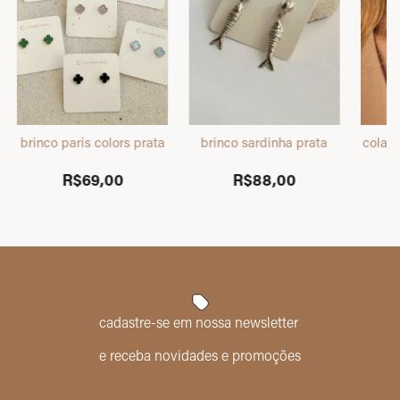
ta
brinco paris colors prata
brinco sardinha prata
colar 
R$69,00
R$88,00
cadastre-se em nossa newsletter
e receba novidades e promoções