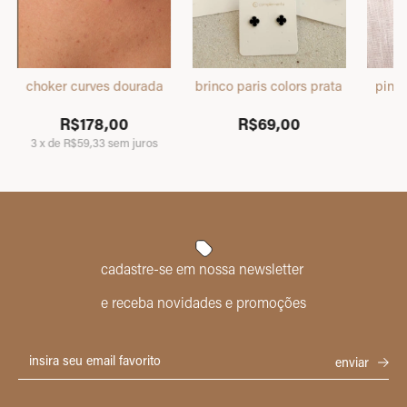
choker curves dourada
brinco paris colors prata
ping
R$178,00
R$69,00
3
x
de
R$59,33
sem juros
cadastre-se em nossa newsletter
e receba novidades e promoções