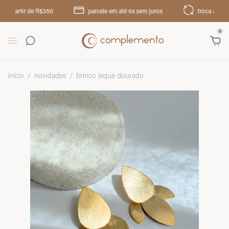
partir de R$350
parcele em até 6x sem juros
troca até 30 dias
0
início
/
novidades
/
brinco leque dourado