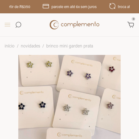
rtir de R$350
parcele em até 6x sem juros
troca até 30 dias
0
início
/
novidades
/
brinco mini garden prata