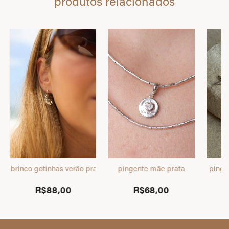
produtos relacionados
brinco gotinhas verão prata
pingente mãe prata
pinge
R$88,00
R$68,00