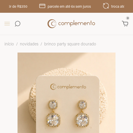
rtir de R$350
parcele em até 6x sem juros
troca até 30 dias
0
início
/
novidades
/
brinco party square dourado