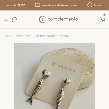
partir de R$350
parcele em até 6x sem juros
troca até 30 dias
0
início
/
novidades
/
brinco sardinha prata