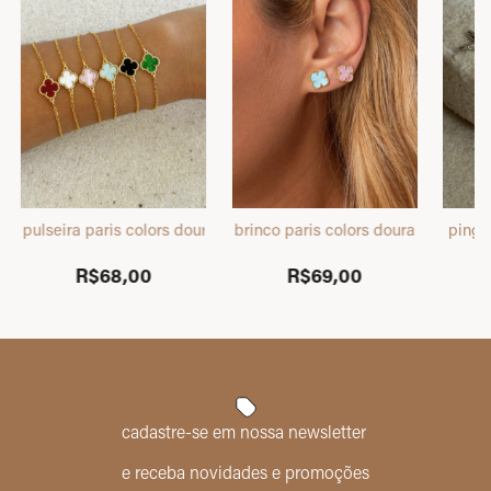
o
pulseira paris colors dourada
brinco paris colors dourado
pinge
R$68,00
R$69,00
cadastre-se em nossa newsletter
e receba novidades e promoções