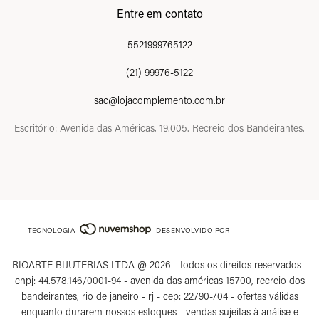
Entre em contato
5521999765122
(21) 99976-5122
sac@lojacomplemento.com.br
Escritório: Avenida das Américas, 19.005. Recreio dos Bandeirantes.
TECNOLOGIA
DESENVOLVIDO POR
RIOARTE BIJUTERIAS LTDA @ 2026 - todos os direitos reservados -
cnpj: 44.578.146/0001-94 - avenida das américas 15700, recreio dos
bandeirantes, rio de janeiro - rj - cep: 22790-704 - ofertas válidas
enquanto durarem nossos estoques - vendas sujeitas à análise e