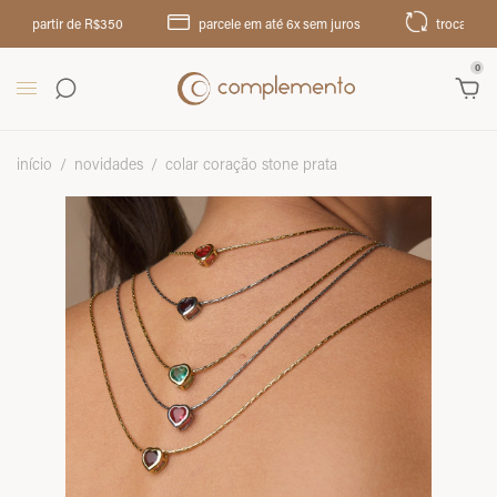
partir de R$350
parcele em até 6x sem juros
troca até 30 dias
0
início
/
novidades
/
colar coração stone prata