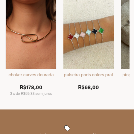
choker curves dourada
pulseira paris colors prata
pinge
R$178,00
R$68,00
3
x
de
R$59,33
sem juros