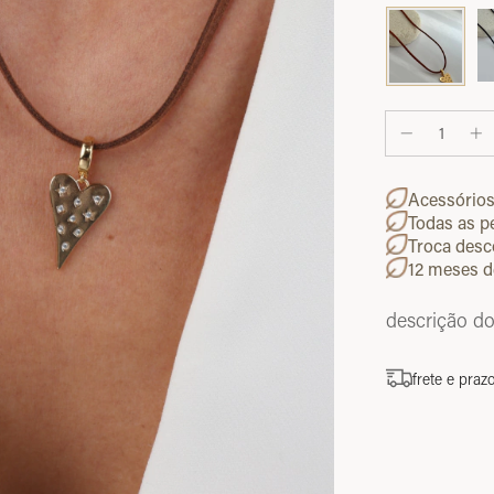
Acessório
Todas as p
Troca desc
12 meses d
descrição d
frete e praz