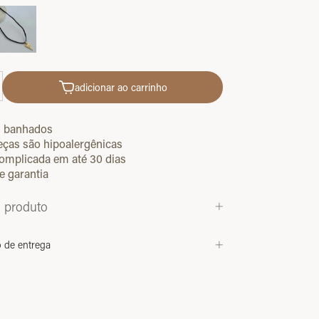
adicionar ao carrinho
s banhados
eças são hipoalergênicas
omplicada em até 30 dias
e garantia
o produto
o de entrega