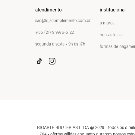
atendimento
institucional
sac@lojacomplemento.com.br
a marca
+55 (21) 9 9976-5122
nossas lojas
segunda à sexta - 9h às 17h
formas de pagame
RIOARTE BIJUTERIAS LTDA @ 2026 - todos os direitos r
704 - ofertas válidas enquanto durarem nossos est