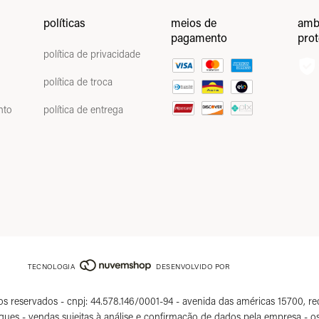
políticas
meios de
amb
pagamento
pro
política de privacidade
política de troca
nto
política de entrega
TECNOLOGIA
DESENVOLVIDO POR
eservados - cnpj: 44.578.146/0001-94 - avenida das américas 15700, recrei
oques - vendas sujeitas à análise e confirmação de dados pela empresa -