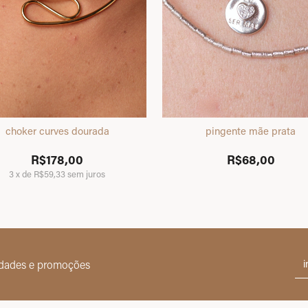
choker curves dourada
pingente mãe prata
R$178,00
R$68,00
3
x
de
R$59,33
sem juros
idades e promoções