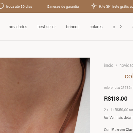
é 30 dias
12 meses de garantia
RJ e SP: frete grátis acima de R$ 1
novidades
best seller
brincos
colares
chokers
início
/
novida
co
referencia:
27782
R$118,00
2
x de
R$59,00
se
Ver mais detal
Cor:
Marrom Clar