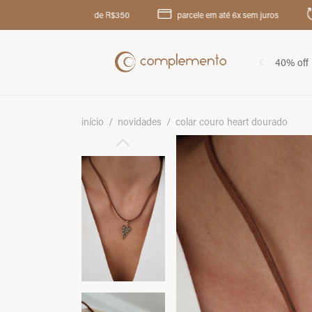
grátis a partir de R$350
parcele em até 6x sem juros
troca at
40% off
início
/
novidades
/
colar couro heart dourado