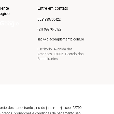
iente
Entre em contato
tegido
5521999765122
(21) 99976-5122
sac@lojacomplemento.com.br
Escritório: Avenida das
Américas, 19.005. Recreio dos
Bandeirantes.
o dos bandeirantes, rio de janeiro - rj - cep: 22790-
 os preços, promoções e condições de pagamento são