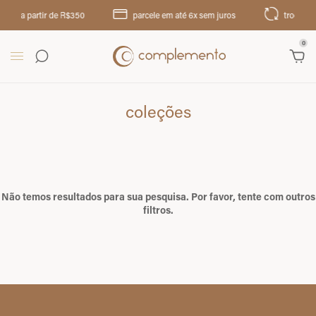
tis a partir de R$350
parcele em até 6x sem juros
troca até 
0
coleções
Não temos resultados para sua pesquisa. Por favor, tente com outros
filtros.