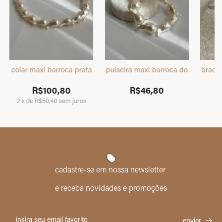
as azul claro dourado
colar maxi barroca prata
pulseira maxi barroca dourado
brace
R$100,80
R$46,80
2
x
de
R$50,40
sem juros
cadastre-se em nossa newsletter
e receba novidades e promoções