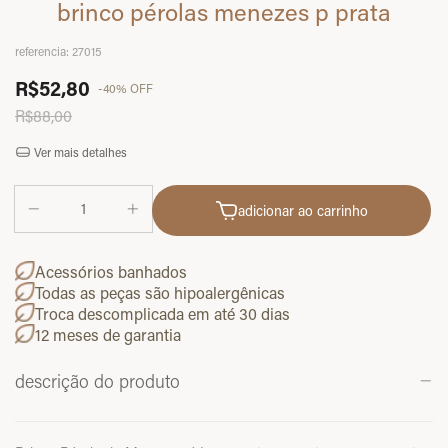
brinco pérolas menezes p prata
referencia:
27015
R$52,80
-
40
%
OFF
R$88,00
Ver mais detalhes
adicionar ao carrinho
Acessórios banhados
Todas as peças são hipoalergênicas
Troca descomplicada em até 30 dias
12 meses de garantia
descrição do produto