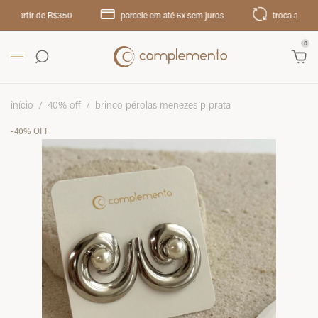
partir de R$350
parcele em até 6x sem juros
troca até 30 dias
0
início
/
40% off
/
brinco pérolas menezes p prata
-
40
%
OFF