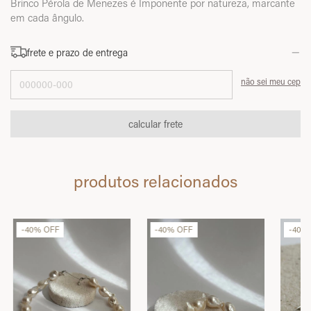
Brinco Pérola de Menezes é Imponente por natureza, marcante
em cada ângulo.
frete e prazo de entrega
Entregas para o CEP:
não sei meu cep
calcular frete
produtos relacionados
-
40
%
OFF
-
40
%
OFF
-
40
%