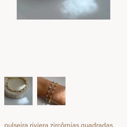
pulseira riviera zircôrnias quadradas