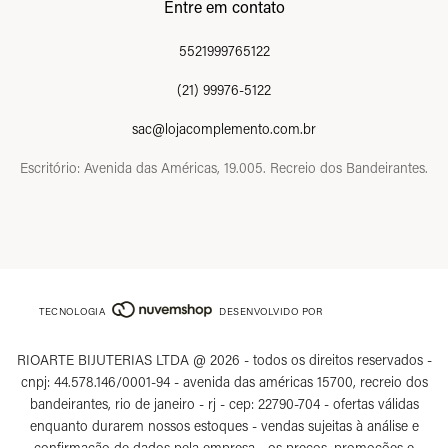
Entre em contato
5521999765122
(21) 99976-5122
sac@lojacomplemento.com.br
Escritório: Avenida das Américas, 19.005. Recreio dos Bandeirantes.
TECNOLOGIA
DESENVOLVIDO POR
RIOARTE BIJUTERIAS LTDA @ 2026 - todos os direitos reservados -
cnpj: 44.578.146/0001-94 - avenida das américas 15700, recreio dos
bandeirantes, rio de janeiro - rj - cep: 22790-704 - ofertas válidas
enquanto durarem nossos estoques - vendas sujeitas à análise e
confirmação de dados pela empresa - os preços, promoções e