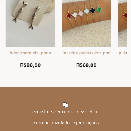
brinco sardinha prata
pulseira paris colors prata
pulsei
R$88,00
R$68,00
cadastre-se em nossa newsletter
e receba novidades e promoções