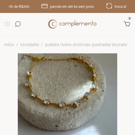
artir de R$350
parcele em até 6x sem juros
troca até 30 dias
0
início
/
novidades
/
pulseira riviera zircôrnias quadradas dourado